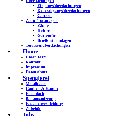
Überdachungen
Eingangsüberdachungen
Kellerabgangsüberdachungen
Carport
Zaun-/Toranlagen
Zäune
Hoftore
Gartentürl
Briefkastenanlagen
Terrassenüberdachungen
Home
Unser Team
Kontakt
Impressum
Datenschutz
Spenglerei
Metalldach
Gauben & Kamin
Flachdach
Balkonsanierung
Fassadenverkleidung
Zubehör
Jobs