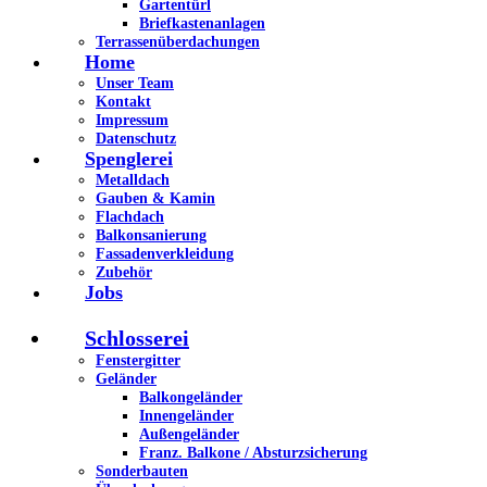
Gartentürl
Briefkastenanlagen
Terrassenüberdachungen
Home
Unser Team
Kontakt
Impressum
Datenschutz
Spenglerei
Metalldach
Gauben & Kamin
Flachdach
Balkonsanierung
Fassadenverkleidung
Zubehör
Jobs
Schlosserei
Fenstergitter
Geländer
Balkongeländer
Innengeländer
Außengeländer
Franz. Balkone / Absturzsicherung
Sonderbauten