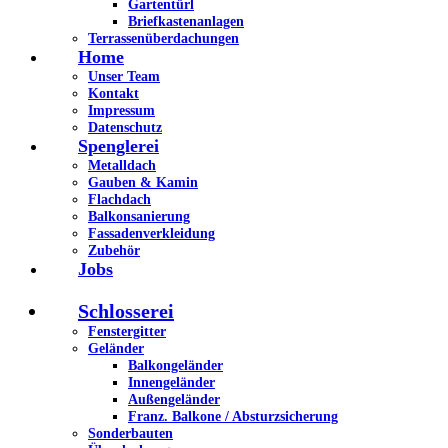
Gartentürl
Briefkastenanlagen
Terrassenüberdachungen
Home
Unser Team
Kontakt
Impressum
Datenschutz
Spenglerei
Metalldach
Gauben & Kamin
Flachdach
Balkonsanierung
Fassadenverkleidung
Zubehör
Jobs
Schlosserei
Fenstergitter
Geländer
Balkongeländer
Innengeländer
Außengeländer
Franz. Balkone / Absturzsicherung
Sonderbauten