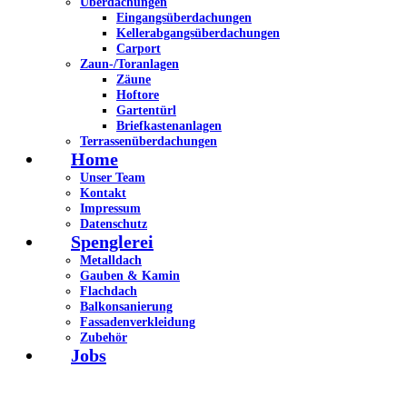
Überdachungen
Eingangsüberdachungen
Kellerabgangsüberdachungen
Carport
Zaun-/Toranlagen
Zäune
Hoftore
Gartentürl
Briefkastenanlagen
Terrassenüberdachungen
Home
Unser Team
Kontakt
Impressum
Datenschutz
Spenglerei
Metalldach
Gauben & Kamin
Flachdach
Balkonsanierung
Fassadenverkleidung
Zubehör
Jobs