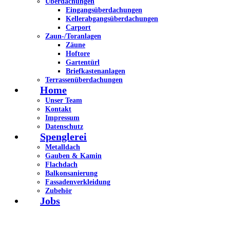
Überdachungen
Eingangsüberdachungen
Kellerabgangsüberdachungen
Carport
Zaun-/Toranlagen
Zäune
Hoftore
Gartentürl
Briefkastenanlagen
Terrassenüberdachungen
Home
Unser Team
Kontakt
Impressum
Datenschutz
Spenglerei
Metalldach
Gauben & Kamin
Flachdach
Balkonsanierung
Fassadenverkleidung
Zubehör
Jobs