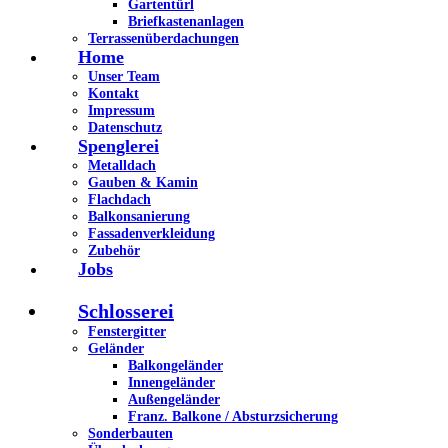
Gartentürl
Briefkastenanlagen
Terrassenüberdachungen
Home
Unser Team
Kontakt
Impressum
Datenschutz
Spenglerei
Metalldach
Gauben & Kamin
Flachdach
Balkonsanierung
Fassadenverkleidung
Zubehör
Jobs
Schlosserei
Fenstergitter
Geländer
Balkongeländer
Innengeländer
Außengeländer
Franz. Balkone / Absturzsicherung
Sonderbauten