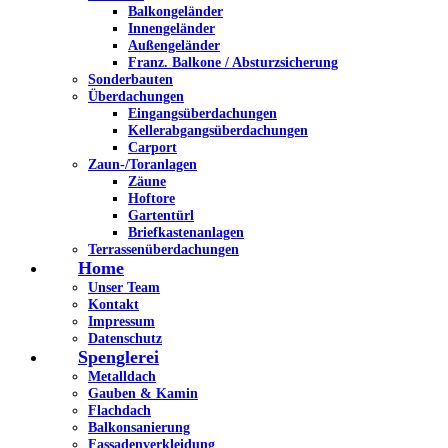
Balkongeländer
Innengeländer
Außengeländer
Franz. Balkone / Absturzsicherung
Sonderbauten
Überdachungen
Eingangsüberdachungen
Kellerabgangsüberdachungen
Carport
Zaun-/Toranlagen
Zäune
Hoftore
Gartentürl
Briefkastenanlagen
Terrassenüberdachungen
Home
Unser Team
Kontakt
Impressum
Datenschutz
Spenglerei
Metalldach
Gauben & Kamin
Flachdach
Balkonsanierung
Fassadenverkleidung