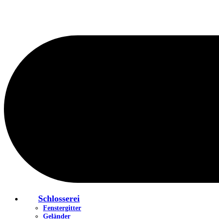
Schlosserei
Fenstergitter
Geländer